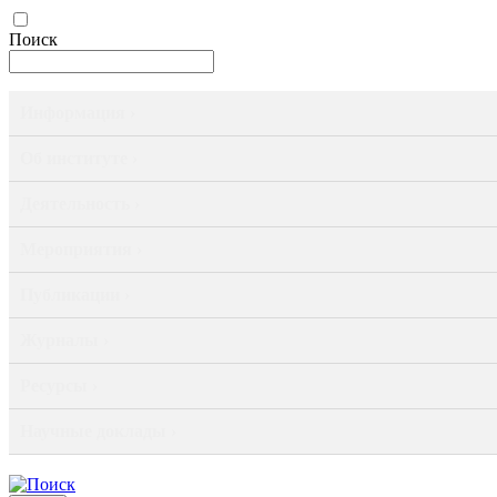
Поиск
Информация ›
Об институте ›
Деятельность ›
Мероприятия ›
Публикации ›
Журналы ›
Ресурсы ›
Научные доклады ›