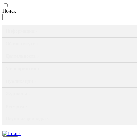
Поиск
Информация ›
Об институте ›
Деятельность ›
Мероприятия ›
Публикации ›
Журналы ›
Ресурсы ›
Научные доклады ›