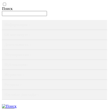
Поиск
Информация ›
Об институте ›
Деятельность ›
Мероприятия ›
Публикации ›
Журналы ›
Ресурсы ›
Научные доклады ›