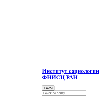
И
нститут социологии
ФНИСЦ РАН
Найти