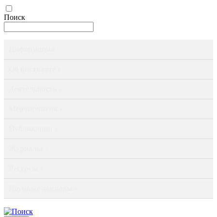
Поиск
Информация ›
Об институте ›
Деятельность ›
Мероприятия ›
Публикации ›
Журналы ›
Ресурсы ›
Научные доклады ›