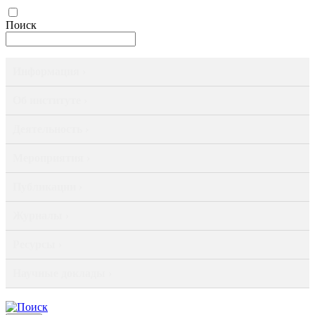
Поиск
Информация ›
Об институте ›
Деятельность ›
Мероприятия ›
Публикации ›
Журналы ›
Ресурсы ›
Научные доклады ›