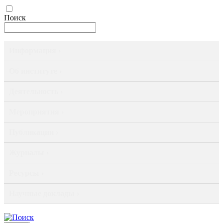
Поиск
Информация ›
Об институте ›
Деятельность ›
Мероприятия ›
Публикации ›
Журналы ›
Ресурсы ›
Научные доклады ›