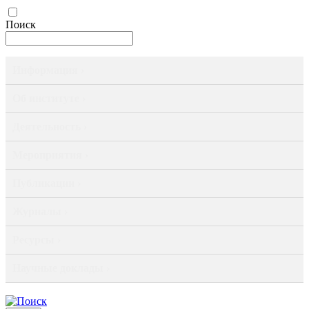
Поиск
Информация ›
Об институте ›
Деятельность ›
Мероприятия ›
Публикации ›
Журналы ›
Ресурсы ›
Научные доклады ›