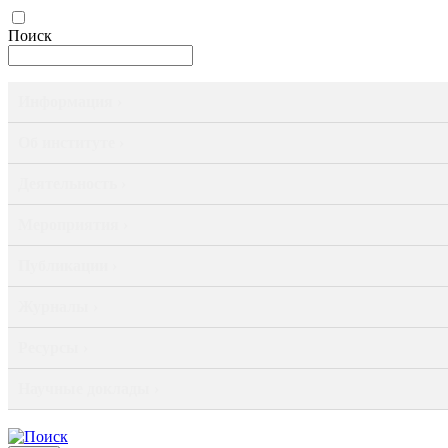
Поиск
Информация ›
Об институте ›
Деятельность ›
Мероприятия ›
Публикации ›
Журналы ›
Ресурсы ›
Научные доклады ›