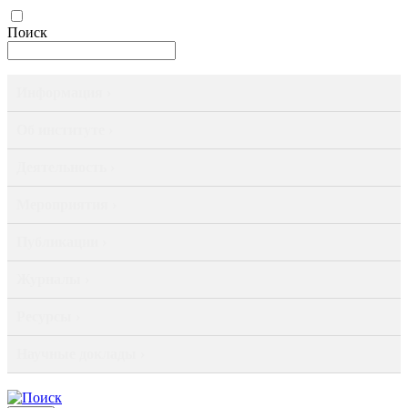
Поиск
Информация ›
Об институте ›
Деятельность ›
Мероприятия ›
Публикации ›
Журналы ›
Ресурсы ›
Научные доклады ›