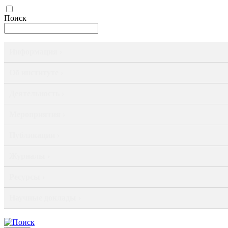
Поиск
Информация ›
Об институте ›
Деятельность ›
Мероприятия ›
Публикации ›
Журналы ›
Ресурсы ›
Научные доклады ›