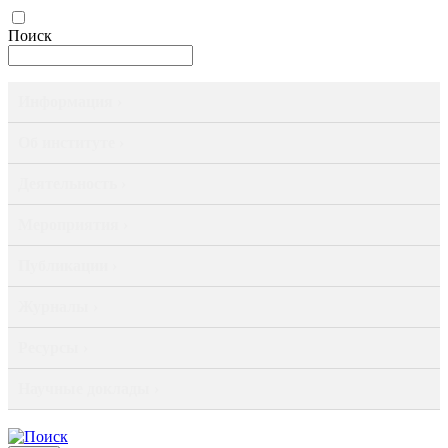
Поиск
Информация ›
Об институте ›
Деятельность ›
Мероприятия ›
Публикации ›
Журналы ›
Ресурсы ›
Научные доклады ›