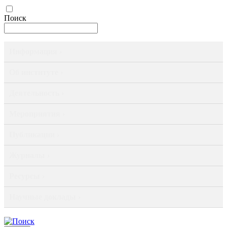
Поиск
Информация ›
Об институте ›
Деятельность ›
Мероприятия ›
Публикации ›
Журналы ›
Ресурсы ›
Научные доклады ›