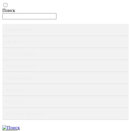
Поиск
Информация ›
Об институте ›
Деятельность ›
Мероприятия ›
Публикации ›
Журналы ›
Ресурсы ›
Научные доклады ›