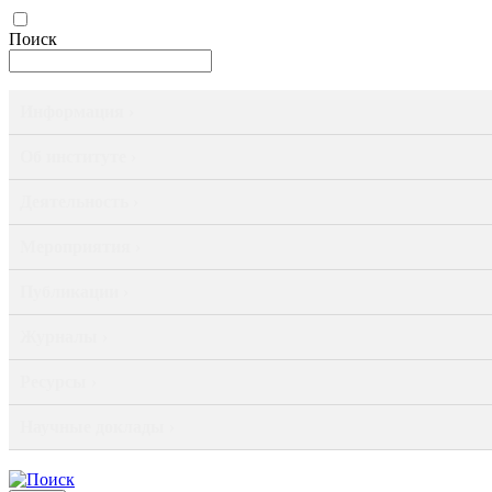
Поиск
Информация ›
Об институте ›
Деятельность ›
Мероприятия ›
Публикации ›
Журналы ›
Ресурсы ›
Научные доклады ›