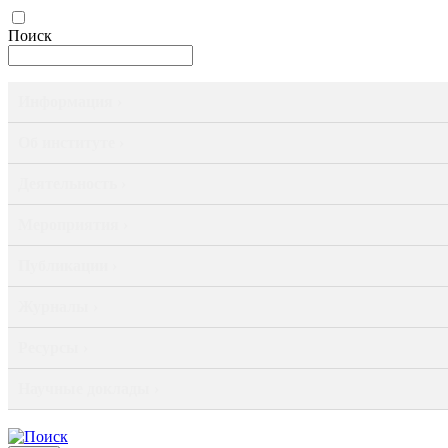
Поиск
Информация ›
Об институте ›
Деятельность ›
Мероприятия ›
Публикации ›
Журналы ›
Ресурсы ›
Научные доклады ›