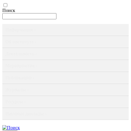
Поиск
Информация ›
Об институте ›
Деятельность ›
Мероприятия ›
Публикации ›
Журналы ›
Ресурсы ›
Научные доклады ›