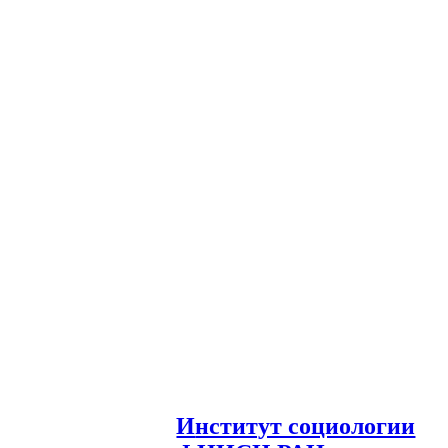
И
нститут социологии