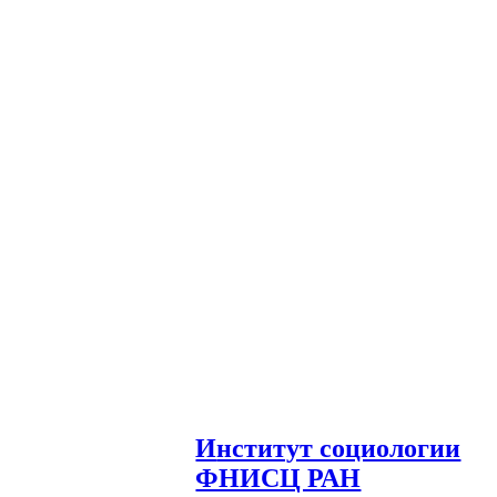
И
нститут социологии
ФНИСЦ РАН