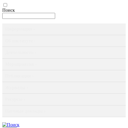
Поиск
Информация ›
Об институте ›
Деятельность ›
Мероприятия ›
Публикации ›
Журналы ›
Ресурсы ›
Научные доклады ›