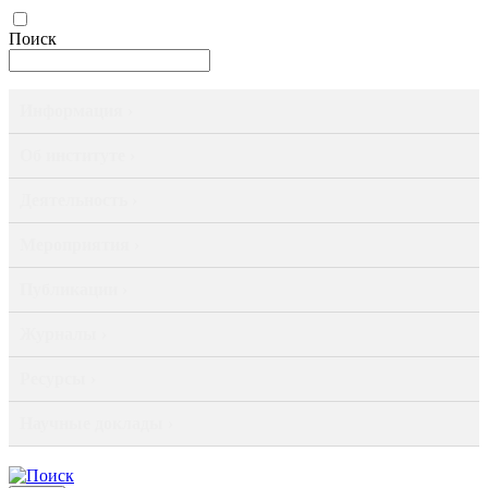
Поиск
Информация ›
Об институте ›
Деятельность ›
Мероприятия ›
Публикации ›
Журналы ›
Ресурсы ›
Научные доклады ›