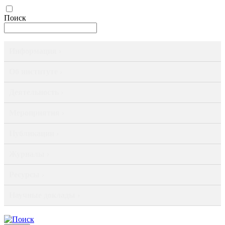
Поиск
Информация ›
Об институте ›
Деятельность ›
Мероприятия ›
Публикации ›
Журналы ›
Ресурсы ›
Научные доклады ›