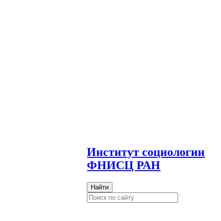
И
нститут социологии
ФНИСЦ РАН
Найти