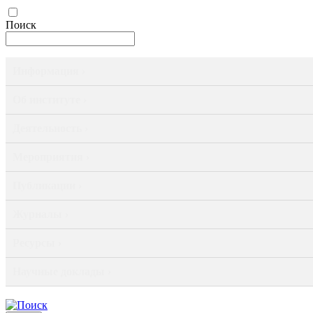
Поиск
Информация ›
Об институте ›
Деятельность ›
Мероприятия ›
Публикации ›
Журналы ›
Ресурсы ›
Научные доклады ›