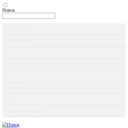
Поиск
Информация ›
Об институте ›
Деятельность ›
Мероприятия ›
Публикации ›
Журналы ›
Ресурсы ›
Научные доклады ›