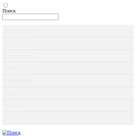
Поиск
Информация ›
Об институте ›
Деятельность ›
Мероприятия ›
Публикации ›
Журналы ›
Ресурсы ›
Научные доклады ›