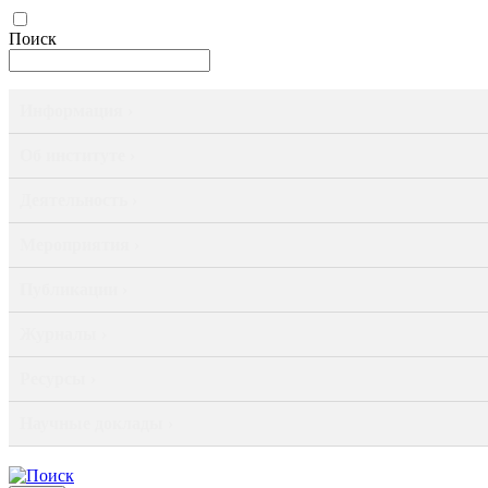
Поиск
Информация ›
Об институте ›
Деятельность ›
Мероприятия ›
Публикации ›
Журналы ›
Ресурсы ›
Научные доклады ›