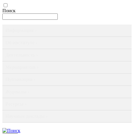
Поиск
Информация ›
Об институте ›
Деятельность ›
Мероприятия ›
Публикации ›
Журналы ›
Ресурсы ›
Научные доклады ›