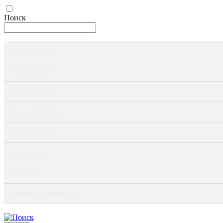
Поиск
Информация ›
Об институте ›
Деятельность ›
Мероприятия ›
Публикации ›
Журналы ›
Ресурсы ›
Научные доклады ›