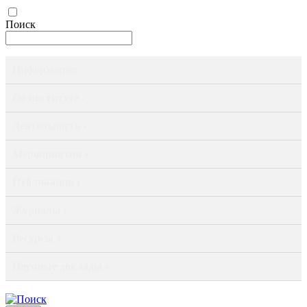
Поиск
Информация ›
Об институте ›
Деятельность ›
Мероприятия ›
Публикации ›
Журналы ›
Ресурсы ›
Научные доклады ›