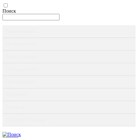
Поиск
Информация ›
Об институте ›
Деятельность ›
Мероприятия ›
Публикации ›
Журналы ›
Ресурсы ›
Научные доклады ›