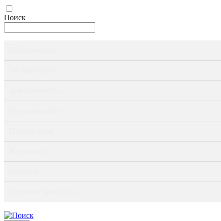
Поиск
Информация ›
Об институте ›
Деятельность ›
Мероприятия ›
Публикации ›
Журналы ›
Ресурсы ›
Научные доклады ›