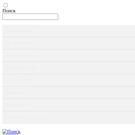
Поиск
Информация ›
Об институте ›
Деятельность ›
Мероприятия ›
Публикации ›
Журналы ›
Ресурсы ›
Научные доклады ›