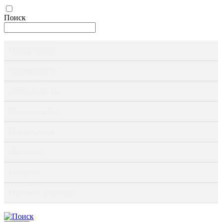
Поиск
Информация ›
Об институте ›
Деятельность ›
Мероприятия ›
Публикации ›
Журналы ›
Ресурсы ›
Научные доклады ›